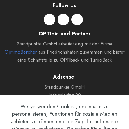
Follow Us
OPTIpin und Partner
Standpunkte GmbH arbeitet eng mit der Firma
OptimoBercher
aus Friedrichshafen zusammen und bietet
eine Schnittstelle zu OPTIback und TurboBack
Adresse
Standpunkte GmbH
Industriering 20
9491 Ruggell, Liechtenstein
Wir verwenden Cookies, um Inhalte zu
personalisieren, Funktionen für soziale Medien
E-Mail:
info@standpunkte.li
anbieten zu können und die Zugriffe auf unsere
Telefon:
+423 340 4242
Website zu analysieren. Sie geben Einwilligung