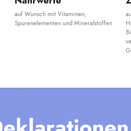
Nährwerte
Z
auf Wunsch mit Vitaminen,
a
Spurenelementen und Mineralstoffen
Hi
B
v
G
eklarationen