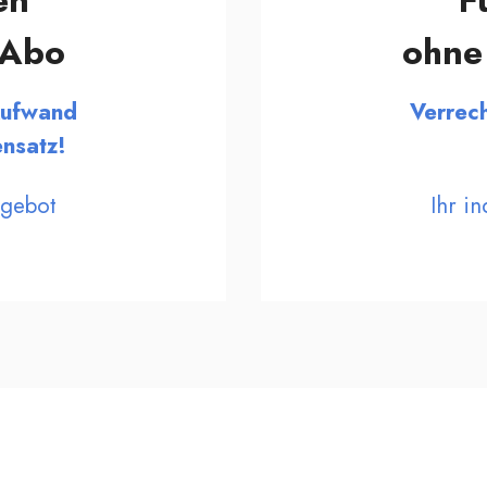
en
F
t-Abo
ohne
Aufwand
Verrec
nsatz!
ngebot
Ihr i