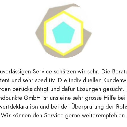
 uns ist die Zusammenarbeit jeweils unkompliziert
ten einen raschen und pflichtbewussten Service u
träge. Eine klare Darstellung auf den Deklaratione
es Mal gewährleistet. Somit sind wir sehr zufriede
Ihrer Dienstleistung.
Felber AG