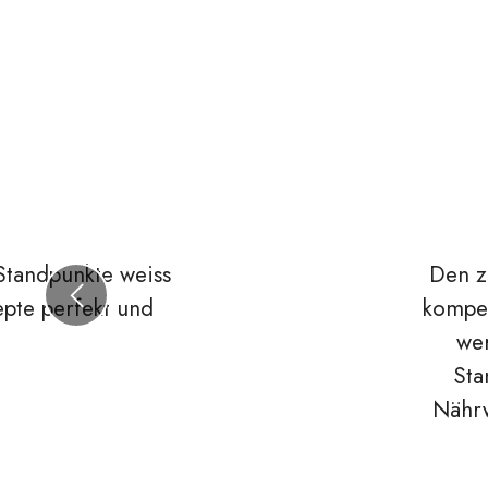
. Die Beratung ist
Für
Previous
llen Kundenwünsche
erhal
en gesucht. Die
Auf
e Hilfe bei der
jed
ng der Rohstoffe.
rempfehlen.