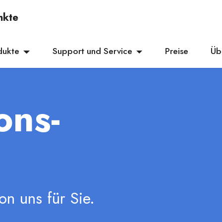
nkte
dukte
Support und Service
Preise
Üb
ons-
on uns für Sie.